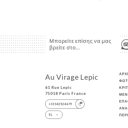
Μπορείτε επίσης να μας
βρείτε στο...
ΑΡΧ
Au Virage Lepic
ΦΩΤ
61 Rue Lepic
ΚΡΙ
75018 Paris France
ΜΕΝ
ΕΠΑ
+33142524679
ΑΝΑ
ΠΕΡ
EL