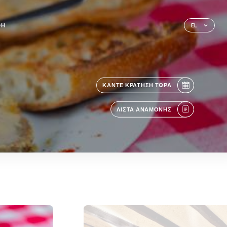
ΦΉ
EL
ΚΆΝΤΕ ΚΡΆΤΗΣΗ ΤΏΡΑ
ΛΊΣΤΑ ΑΝΑΜΟΝΉΣ