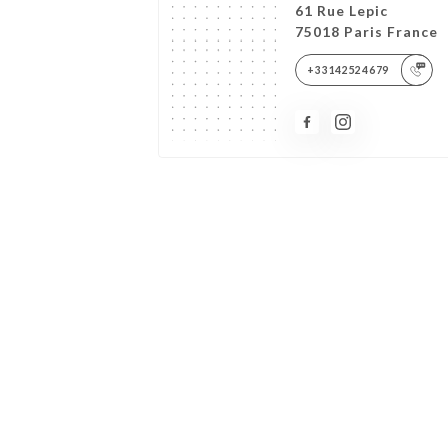
61 Rue Lepic
75018 Paris France
+33142524679