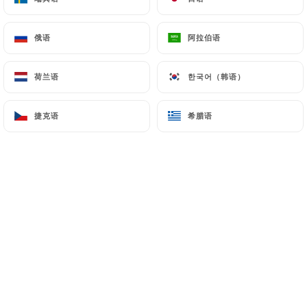
俄语
俄语
阿拉伯语
阿拉伯语
Yanis B. 已评分
Y
5/5
荷兰语
荷兰语
한국어（韩语）
한국어（韩语）
Endroit agréable et service efficace
sympathique, je recommande.
捷克语
捷克语
希腊语
希腊语
06/07/2026
•
04:10
Louise J. 已评分
L
5/5
We love this place. Great cocktails,
delicious food, nice atmosphere and
friendly staff. Will always return when in
Paris .
25/05/2026
•
05:57