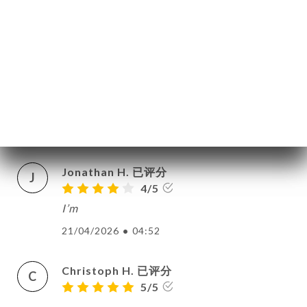
The food was authentic. Very friendly and
uncomplicated with children. Thanks!
22/04/2026
•
07:07
Raul M. 已评分
R
5/5
22/04/2026
•
05:31
Jonathan H. 已评分
J
4/5
I’m
21/04/2026
•
04:52
Christoph H. 已评分
C
5/5