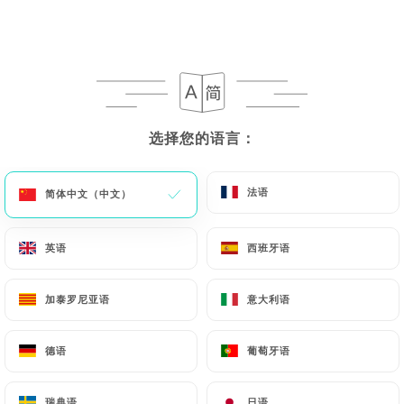
菜单
ZH
选择您的语言：
选择您的语言：
/
主页
评价
法语
法语
简体中文（中文）
简体中文（中文）
评价
英语
英语
西班牙语
西班牙语
加泰罗尼亚语
加泰罗尼亚语
意大利语
意大利语
152 Uniiti 评论
4.8 / 5
德语
德语
葡萄牙语
葡萄牙语
评论已核实，100% 真实。
瑞典语
瑞典语
日语
日语