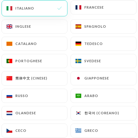
RECENSIONE 152
FRANCESE
FRANCESE
ITALIANO
ITALIANO
RESTAURANT FRANÇAIS
61 Rue Lepic
INGLESE
INGLESE
SPAGNOLO
SPAGNOLO
75018 Paris France
CATALANO
CATALANO
TEDESCO
TEDESCO
PORTOGHESE
PORTOGHESE
SVEDESE
SVEDESE
简体中文 (CINESE)
简体中文 (CINESE)
GIAPPONESE
GIAPPONESE
RUSSO
RUSSO
ARABO
ARABO
한국어 (COREANO)
한국어 (COREANO)
OLANDESE
OLANDESE
CECO
CECO
GRECO
GRECO
Chi siamo?