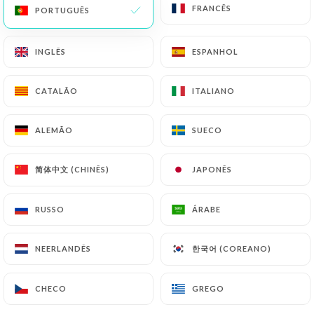
FRANCÊS
FRANCÊS
PORTUGUÊS
PORTUGUÊS
152 AVALIAÇÃO
RESTAURANT FRANÇAIS
INGLÊS
INGLÊS
ESPANHOL
ESPANHOL
61 Rue Lepic
75018 Paris France
CATALÃO
CATALÃO
ITALIANO
ITALIANO
ALEMÃO
ALEMÃO
SUECO
SUECO
简体中文 (CHINÊS)
简体中文 (CHINÊS)
JAPONÊS
JAPONÊS
RUSSO
RUSSO
ÁRABE
ÁRABE
한국어 (COREANO)
한국어 (COREANO)
NEERLANDÊS
NEERLANDÊS
CHECO
CHECO
GREGO
GREGO
Quem somos?