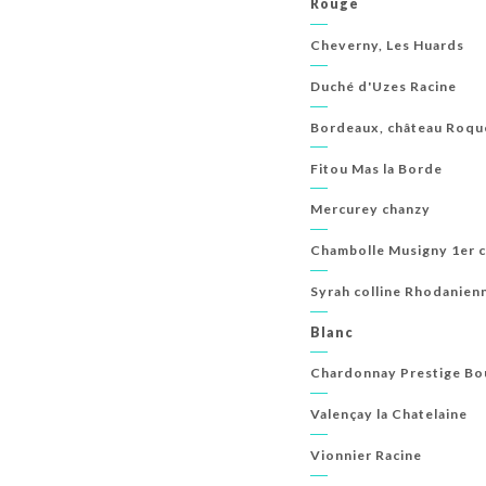
Rouge
Cheverny, Les Huards
Duché d'Uzes Racine
Bordeaux, château Roque
Fitou Mas la Borde
Mercurey chanzy
Chambolle Musigny 1er 
Syrah colline Rhodanien
Blanc
Chardonnay Prestige Bo
Valençay la Chatelaine
Vionnier Racine