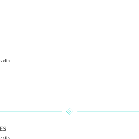
rcelin
ES
rcelin