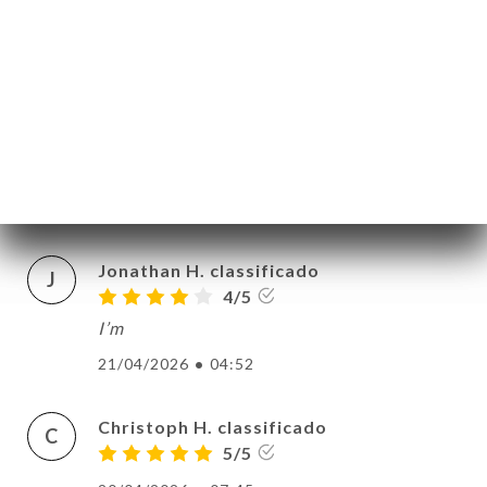
The food was authentic. Very friendly and
uncomplicated with children. Thanks!
22/04/2026
•
07:07
Raul M. classificado
R
5/5
22/04/2026
•
05:31
Jonathan H. classificado
J
4/5
I’m
21/04/2026
•
04:52
Christoph H. classificado
C
5/5