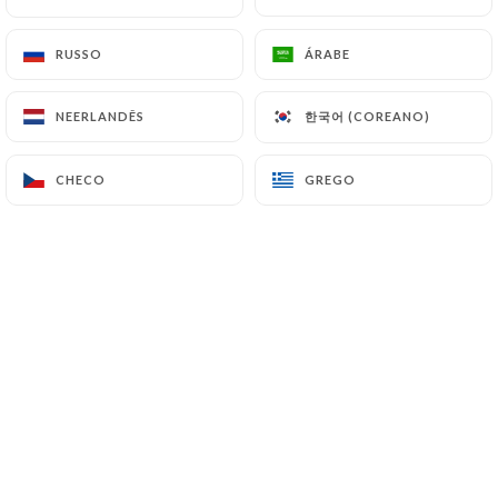
RUSSO
RUSSO
ÁRABE
ÁRABE
Yanis B. classificado
Y
5/5
한국어 (COREANO)
한국어 (COREANO)
NEERLANDÊS
NEERLANDÊS
Endroit agréable et service efficace
sympathique, je recommande.
CHECO
CHECO
GREGO
GREGO
06/07/2026
•
04:10
Louise J. classificado
L
5/5
We love this place. Great cocktails,
delicious food, nice atmosphere and
friendly staff. Will always return when in
Paris .
25/05/2026
•
05:57