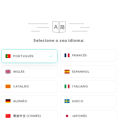
PT
MENU
Selecione o seu idioma:
Selecione o seu idioma:
/
PÁGINA INICIAL
AVALIAÇÕES
FRANCÊS
FRANCÊS
PORTUGUÊS
PORTUGUÊS
Avaliações
INGLÊS
INGLÊS
ESPANHOL
ESPANHOL
CATALÃO
CATALÃO
ITALIANO
ITALIANO
152 avaliações no Uniiti
4.8 / 5
ALEMÃO
ALEMÃO
SUECO
SUECO
Avaliações 100% reais e verificadas.
简体中文 (CHINÊS)
简体中文 (CHINÊS)
JAPONÊS
JAPONÊS