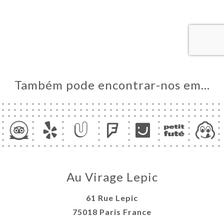
AL
RVAR
ERIA
IAÇÃO
NU
Também pode encontrar-nos em…
ACTO
Au Virage Lepic
61 Rue Lepic
75018 Paris France