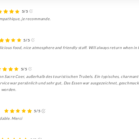
5/5
sympathique, je recommande.
5/5
licious food, nice atmosphere and friendly staff. Will always return when in P
5/5
n Sacre Coer, außerhalb des touristischen Trubels. Ein typisches, charmant
Service war persönlich und sehr gut, Das Essen war ausgezeichnet, geschmack
n worden.
.
5/5
idable. Merci