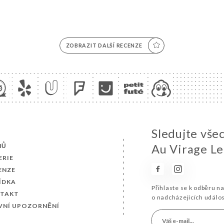
ZOBRAZIT DALŠÍ RECENZE
Sledujte vše
MŮ
Au Virage Le
ERIE
ENZE
ÍDKA
Přihlaste se k odběru n
TAKT
o nadcházejících událo
VNÍ UPOZORNĚNÍ