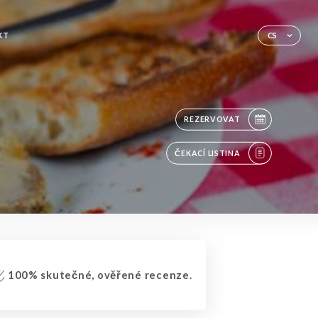
KT
CS
REZERVOVAT
ČEKACÍ LISTINA
100% skutečné, ověřené recenze.