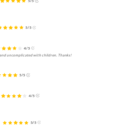
5/5
5/5
4/5
 and uncomplicated with children. Thanks!
5/5
4/5
5/5