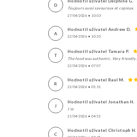
Hodnotil uživatel Delphine G.
D
Toujours aussi savoureux et copieux.
27/04/2026
•
10:03
Hodnotil uživatel Andrew D.
A
22/04/2026
•
10:20
Hodnotil uživatel Tamara P.
T
The food was authentic. Very friendly
22/04/2026
•
07:07
Hodnotil uživatel Raul M.
R
22/04/2026
•
05:31
Hodnotil uživatel Jonathan H.
J
I’m
21/04/2026
•
04:52
Hodnotil uživatel Christoph H.
C