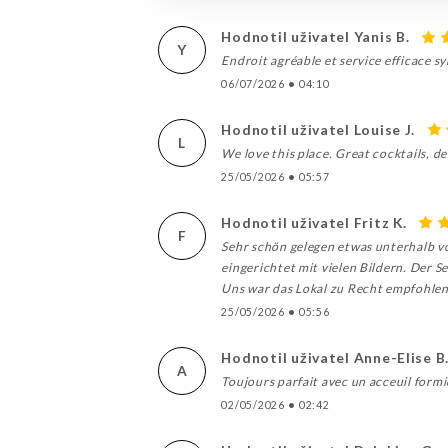
Hodnotil uživatel Yanis B.
Y
Endroit agréable et service efficace 
06/07/2026
•
04:10
Hodnotil uživatel Louise J.
L
We love this place. Great cocktails, de
25/05/2026
•
05:57
Hodnotil uživatel Fritz K.
F
Sehr schön gelegen etwas unterhalb vo
eingerichtet mit vielen Bildern. Der 
Uns war das Lokal zu Recht empfohle
25/05/2026
•
05:56
Hodnotil uživatel Anne-Elise B
A
Toujours parfait avec un acceuil form
02/05/2026
•
02:42