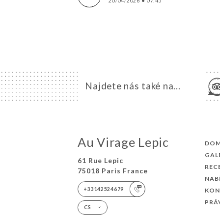
20/04/2026
•
07:45
Najdete nás také na...
Au Virage Lepic
DO
GAL
61 Rue Lepic
REC
75018 Paris France
NAB
+33142524679
KON
PRÁ
CS