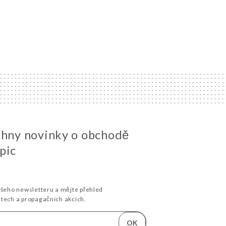
chny novinky o obchodě
pic
ašeho newsletteru a mějte přehled
stech a propagačních akcích.
OK