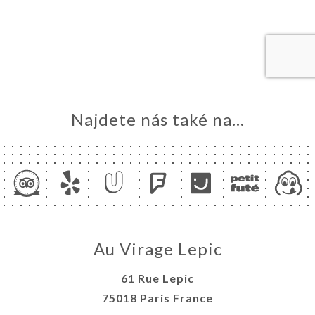
MŮ
VOVAT
ERIE
ENZE
ÍDKA
TAKT
Najdete nás také na...
Au Virage Lepic
61 Rue Lepic
75018 Paris France