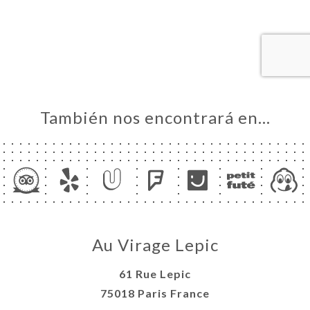
CIO
ERVA
ERÍA
EÑA
NÚ
ACTO
También nos encontrará en…
Au Virage Lepic
61 Rue Lepic
75018 Paris France