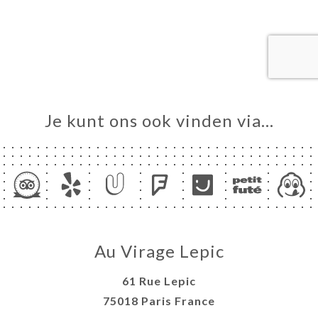
ME
VEREN
ERIJ
IEW
NU
Je kunt ons ook vinden via…
TACT
Au Virage Lepic
61 Rue Lepic
75018 Paris France